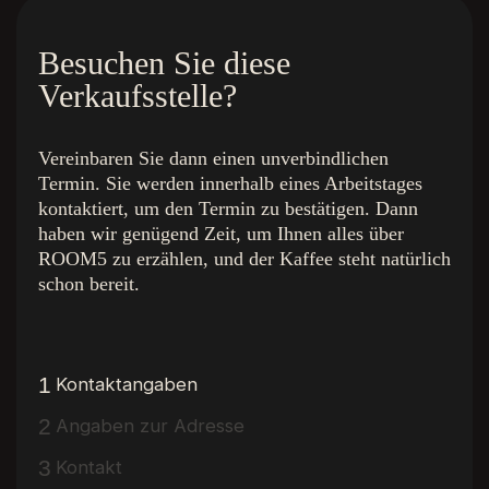
Besuchen Sie diese
Verkaufsstelle?
Vereinbaren Sie dann einen unverbindlichen
Termin. Sie werden innerhalb eines Arbeitstages
kontaktiert, um den Termin zu bestätigen. Dann
haben wir genügend Zeit, um Ihnen alles über
ROOM5 zu erzählen, und der Kaffee steht natürlich
schon bereit.
Die Farben
Schnelle Links
Royal Champagne
Startseite
Superior Beige
Die Sammlung
1
Kontaktangaben
Ambassador Oak
Blick ins Innere
2
Angaben zur Adresse
Executive Gold
Inspiration
Präsidenten-Eiche
Über R5
3
Kontakt
Charming Suite
Einen Händler finden