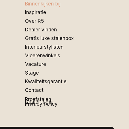
Binnenkijken bij
Inspiratie
Over R5
Dealer vinden
Gratis luxe stalenbox
Interieurstylisten
Vloerenwinkels
Vacature
Stage
Kwaliteitsgarantie
Contact
Proefstalen
Dealer login
Privacy Policy