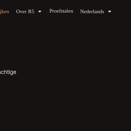
Proefstalen
ver R5
Nederlands
Proefstalen
jken
Over R5
Nederlands
achtige