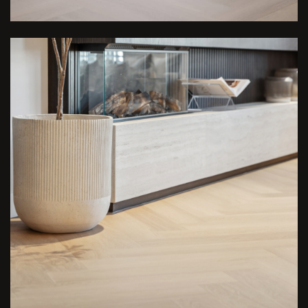
De kleuren
Quick Links
Royal Champagne
Home
Superior Beige
De Collectie
Ambassador Oak
Binnenkijken bij
Executive Gold
Inspiratie
Presidential Oak
Over R5
Charming Suite
Dealer vinden
Regency Wood
Gratis luxe stalenbox
Western Hemlock
Interieurstylisten
Hemmingway Oak
Vloerenwinkels
The Grand Walnut
Vacature
Stage
Kwaliteitsgarantie
Contact