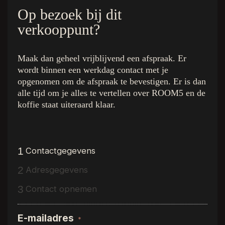
Op bezoek bij dit
verkooppunt?
Maak dan geheel vrijblijvend een afspraak. Er
De kleuren
Quick Links
wordt binnen een werkdag contact met je
Royal Champagne
Home
opgenomen om de afspraak te bevestigen. Er is dan
Superior Beige
De Collectie
alle tijd om je alles te vertellen over ROOM5 en de
Ambassador Oak
Binnenkijken bij
koffie staat uiteraard klaar.
Executive Gold
Inspiratie
Presidential Oak
Over R5
Charming Suite
Dealer vinden
1
Contactgegevens
Regency Wood
Gratis luxe stalenbox
Western Hemlock
Interieurstylisten
2
Adresgegevens
Hemmingway Oak
Vloerenwinkels
3
Contact opnemen
The Grand Walnut
Vacature
Stage
Kwaliteitsgarantie
E-mailadres
*