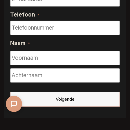
Telefoon
*
Naam
*
ROOM5 belooft niet alleen esthetische perfectie,
maar ook duurzaamheid en eenvoudig onderhoud
door het unieke oppervlak met de look & feel van
echt geschuurd hout.