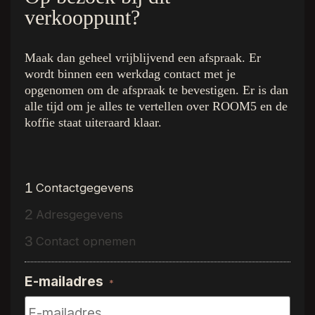
verkooppunt?
De kleuren
Quick Links
Maak dan geheel vrijblijvend een afspraak. Er
Royal Champagne
Home
wordt binnen een werkdag contact met je
Superior Beige
De Collectie
opgenomen om de afspraak te bevestigen. Er is dan
Ambassador Oak
Binnenkijken bij
alle tijd om je alles te vertellen over ROOM5 en de
koffie staat uiteraard klaar.
Executive Gold
Inspiratie
Presidential Oak
Over R5
Charming Suite
Dealer vinden
Regency Wood
Gratis luxe stalenbox
1
Contactgegevens
Western Hemlock
Interieurstylisten
Hemmingway Oak
Vloerenwinkels
2
Adresgegevens
The Grand Walnut
Vacature
3
Contact opnemen
Stage
Kwaliteitsgarantie
E-mailadres
Contact
*
Proefstalen
Dealer login
Privacy Policy