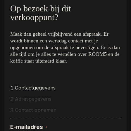
Op bezoek bij dit
verkooppunt?
Maak dan geheel vrijblijvend een afspraak. Er
De kleuren
Quick Links
wordt binnen een werkdag contact met je
Royal Champagne
Home
opgenomen om de afspraak te bevestigen. Er is dan
Superior Beige
De Collectie
alle tijd om je alles te vertellen over ROOM5 en de
Ambassador Oak
Binnenkijken bij
koffie staat uiteraard klaar.
Executive Gold
Inspiratie
Presidential Oak
Over R5
Charming Suite
Dealer vinden
1
Contactgegevens
Regency Wood
Gratis luxe stalenbox
Western Hemlock
Interieurstylisten
2
Adresgegevens
Hemmingway Oak
Vloerenwinkels
3
Contact opnemen
The Grand Walnut
Vacature
Stage
Kwaliteitsgarantie
E-mailadres
*