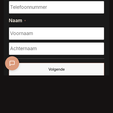
Naam
*
ROOM5 belooft niet alleen esthetische perfectie,
maar ook duurzaamheid en eenvoudig onderhoud
door het unieke oppervlak met de look & feel van
echt geschuurd hout.