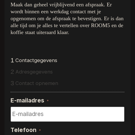
Maak dan geheel vrijblijvend een afspraak. Er
Superior Beige
De Collectie
wordt binnen een werkdag contact met je
Ambassador Oak
Binnenkijken bij
opgenomen om de afspraak te bevestigen. Er is dan
Executive Gold
Inspiratie
alle tijd om je alles te vertellen over ROOM5 en de
Presidential Oak
Over R5
koffie staat uiteraard klaar.
Charming Suite
Dealer vinden
Regency Wood
Gratis luxe stalenbox
Western Hemlock
Interieurstylisten
Hemmingway Oak
Vloerenwinkels
1
Contactgegevens
The Grand Walnut
Vacature
2
Adresgegevens
Stage
Kwaliteitsgarantie
3
Contact opnemen
Contact
Proefstalen
Dealer login
E-mailadres
Privacy Policy
*
Telefoon
*