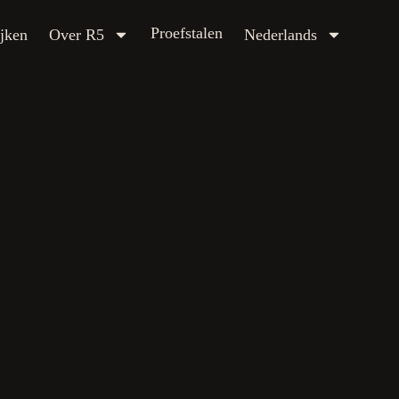
Proefstalen
ver R5
Nederlands
Proefstalen
jken
Over R5
Nederlands