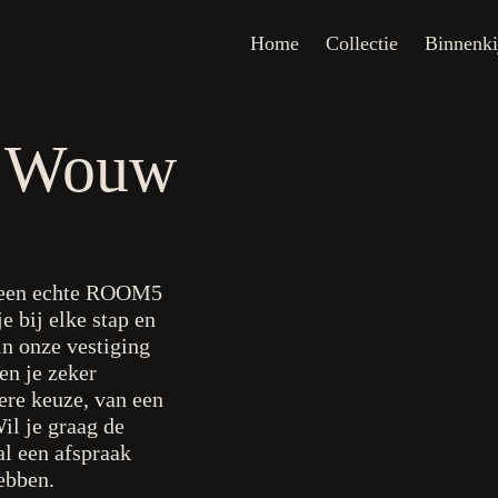
Home
Collectie
Binnenkijken
O
Home
Collectie
Binnenki
e Wouw
r een echte ROOM5
e bij elke stap en
 in onze vestiging
en je zeker
dere keuze, van een
il je graag de
l een afspraak
hebben.