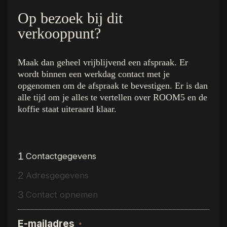
Op bezoek bij dit
verkooppunt?
De kleuren
Quick Links
Maak dan geheel vrijblijvend een afspraak. Er
Royal Champagne
Home
wordt binnen een werkdag contact met je
Superior Beige
De Collectie
opgenomen om de afspraak te bevestigen. Er is dan
Ambassador Oak
Binnenkijken bij
alle tijd om je alles te vertellen over ROOM5 en de
Executive Gold
Inspiratie
koffie staat uiteraard klaar.
Presidential Oak
Over R5
Charming Suite
Dealer vinden
Regency Wood
Gratis luxe stalenbox
Western Hemlock
Interieurstylisten
1
Contactgegevens
Hemmingway Oak
Vloerenwinkels
2
Adresgegevens
The Grand Walnut
Vacature
Stage
3
Contact opnemen
Kwaliteitsgarantie
Contact
E-mailadres
*