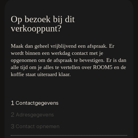
Op bezoek bij dit
verkooppunt?
Maak dan geheel vrijblijvend een afspraak. Er
wordt binnen een werkdag contact met je
De kleuren
Quick Links
opgenomen om de afspraak te bevestigen. Er is dan
Royal Champagne
Home
alle tijd om je alles te vertellen over ROOM5 en de
Superior Beige
De Collectie
koffie staat uiteraard klaar.
Ambassador Oak
Binnenkijken bij
Executive Gold
Inspiratie
Presidential Oak
Over R5
Charming Suite
Dealer vinden
1
Contactgegevens
Regency Wood
Gratis luxe stalenbox
2
Adresgegevens
Western Hemlock
Interieurstylisten
Hemmingway Oak
Vloerenwinkels
3
Contact opnemen
The Grand Walnut
Vacature