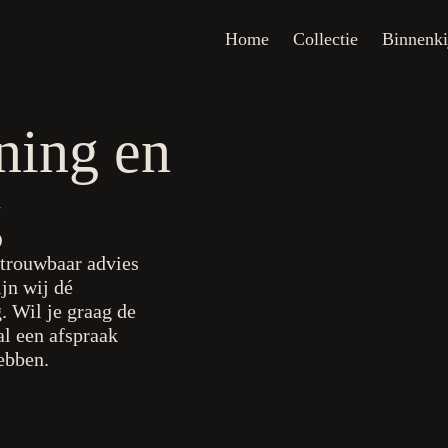
Home
Collectie
Binnenkijken
O
Home
Collectie
Binnenki
ning en
g
etrouwbaar advies
ijn wij dé
. Wil je graag de
l een afspraak
hebben.