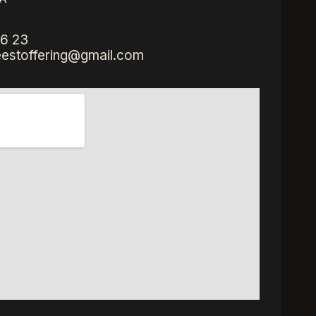
6 23
eestoffering@gmail.com
Quick Links