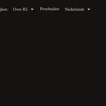
Proefstalen
ver R5
Nederlands
Proefstalen
jken
Over R5
Nederlands