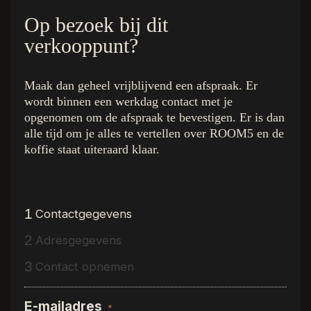
Op bezoek bij dit
verkooppunt?
De kleuren
Quick Links
Maak dan geheel vrijblijvend een afspraak. Er
Royal Champagne
Home
wordt binnen een werkdag contact met je
Superior Beige
De Collectie
opgenomen om de afspraak te bevestigen. Er is dan
Ambassador Oak
Binnenkijken bij
alle tijd om je alles te vertellen over ROOM5 en de
Executive Gold
Inspiratie
koffie staat uiteraard klaar.
Presidential Oak
Over R5
Charming Suite
Dealer vinden
Regency Wood
Gratis luxe stalenbox
Western Hemlock
Interieurstylisten
1
Contactgegevens
Hemmingway Oak
Vloerenwinkels
2
Adresgegevens
The Grand Walnut
Vacature
Stage
3
Contact opnemen
Kwaliteitsgarantie
Contact
E-mailadres
*