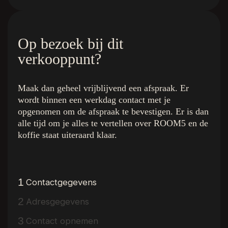
Op bezoek bij dit
verkooppunt?
Maak dan geheel vrijblijvend een afspraak. Er
De kleuren
Quick Links
wordt binnen een werkdag contact met je
Royal Champagne
Home
opgenomen om de afspraak te bevestigen. Er is dan
Superior Beige
De Collectie
alle tijd om je alles te vertellen over ROOM5 en de
Ambassador Oak
Binnenkijken bij
koffie staat uiteraard klaar.
Executive Gold
Inspiratie
Presidential Oak
Over R5
Charming Suite
Dealer vinden
Regency Wood
Gratis luxe stalenbox
1
Contactgegevens
Western Hemlock
Interieurstylisten
2
Adresgegevens
Hemmingway Oak
Vloerenwinkels
The Grand Walnut
Vacature
3
Contact opnemen