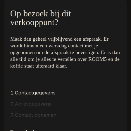
Op bezoek bij dit
verkooppunt?
Maak dan geheel vrijblijvend een afspraak. Er
wordt binnen een werkdag contact met je
De kleuren
Quick Links
opgenomen om de afspraak te bevestigen. Er is dan
Royal Champagne
Home
alle tijd om je alles te vertellen over ROOM5 en de
Superior Beige
De Collectie
koffie staat uiteraard klaar.
Ambassador Oak
Binnenkijken bij
Executive Gold
Inspiratie
Presidential Oak
Over R5
Charming Suite
Dealer vinden
1
Contactgegevens
Regency Wood
Gratis luxe stalenbox
2
Western Hemlock
Interieurstylisten
Adresgegevens
Hemmingway Oak
Vloerenwinkels
3
Contact opnemen
The Grand Walnut
Vacature
Stage