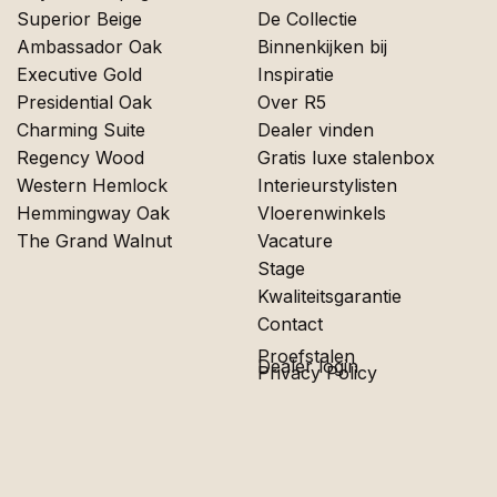
Superior Beige
De Collectie
Ambassador Oak
Binnenkijken bij
Executive Gold
Inspiratie
Presidential Oak
Over R5
Charming Suite
Dealer vinden
Regency Wood
Gratis luxe stalenbox
Western Hemlock
Interieurstylisten
Hemmingway Oak
Vloerenwinkels
The Grand Walnut
Vacature
Stage
Kwaliteitsgarantie
Contact
Proefstalen
Dealer login
Privacy Policy